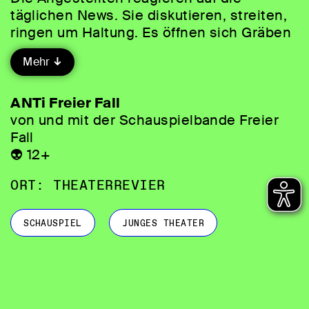
täglichen News. Sie diskutieren, streiten,
ringen um Haltung. Es öffnen sich Gräben
– nicht zwischen Abteilungen, sondern
Mehr
Überzeugungen. Die Meinung von morgen
wird produziert. Die Zukunft: rosig – oder
etwa nicht? Die Schauspielbande Freier
ANTi Freier Fall
Fall fragt, wie wir uns heute positionieren
von und mit der Schauspielbande Freier
und die Zukunft selbst in die Hand
Fall
nehmen können.
👽 12+
ORT: THEATERREVIER
SCHAUSPIEL
JUNGES THEATER