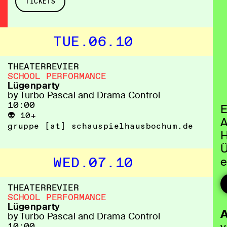
TICKETS
TUE.06.10
THEATERREVIER
SCHOOL PERFORMANCE
Lügenparty
by Turbo Pascal and Drama Control
10:00
E
👽 10+
A
gruppe [​at​] schauspielhausbochum.de
H
Ü
WED.07.10
e
u
THEATERREVIER
SCHOOL PERFORMANCE
Lügenparty
A
by Turbo Pascal and Drama Control
10:00