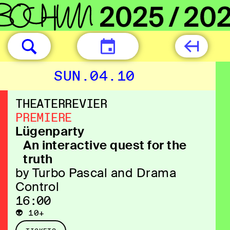
TODAY
SUN.04.10
THEATERREVIER
PREMIERE
Lügenparty
An interactive quest for the
truth
by Turbo Pascal and Drama
Control
16:00
👽 10+