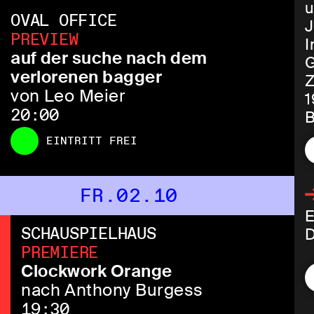
u
OVAL OFFICE
J
PREVIEW
I
auf der suche nach dem
G
verlorenen bagger
Z
von Leo Meier
1
20:00
B
EINTRITT FREI
FR.02.10
E
SCHAUSPIELHAUS
D
PREMIERE
Clockwork Orange
nach Anthony Burgess
19:30