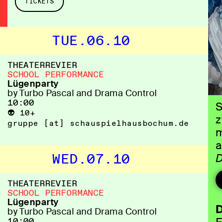
TICKETS
TUE.06.10
THEATERREVIER
SCHOOL PERFORMANCE
Lügenparty
by Turbo Pascal and Drama Control
10:00
S
👽 10+
z
gruppe [​at​] schauspielhausbochum.de
m
a
WED.07.10
D
D
d
THEATERREVIER
SCHOOL PERFORMANCE
m
Lügenparty
D
e
by Turbo Pascal and Drama Control
10:00