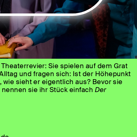
Theaterrevier: Sie spielen auf dem Grat
ltag und fragen sich: Ist der Höhepunkt
wie sieht er eigentlich aus? Bevor sie
n, nennen sie ihr Stück einfach
Der
ach oben. Man weiß ja nie! Denn in
will ich vom Leben? Was fehlt mir am
? Und warum steh ich eigentlich auf
Vielleicht weil wir gerade viel Halt