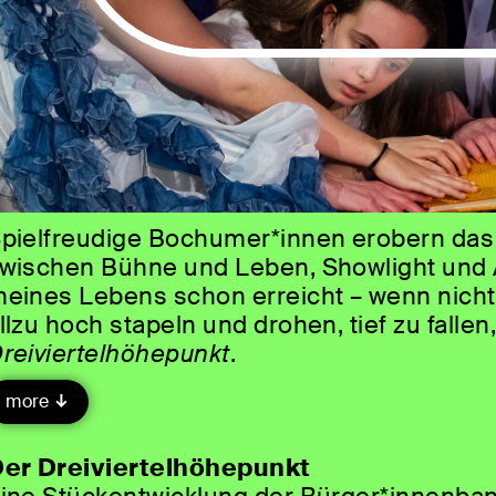
pielfreudige Bochumer*innen erobern das 
wischen Bühne und Leben, Showlight und Al
eines Lebens schon erreicht – wenn nicht, 
llzu hoch stapeln und drohen, tief zu falle
reiviertelhöhepunkt
.
a ist dann immer noch ein bisschen Luft n
more
iesem Stück geht‘s ums große Ganze: Was 
eisten? Wie kann der Laden besser laufen
er Dreiviertelhöhepunkt
iner Bühne und erzähl das fremden Leuten?! 