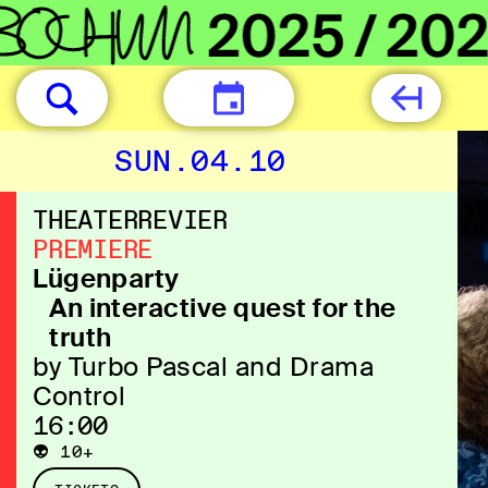
TODAY
SUN.04.10
THEATERREVIER
PREMIERE
Lügenparty
An interactive quest for the
truth
by Turbo Pascal and Drama
Control
16:00
👽 10+