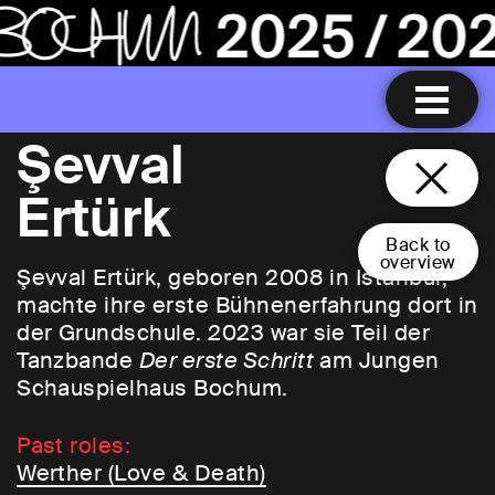
Şevval
Ertürk
Back to
overview
Şevval Ertürk, geboren 2008 in Istanbul,
machte ihre erste Bühnenerfahrung dort in
der Grundschule. 2023 war sie Teil der
Tanzbande
Der erste Schritt
am Jungen
Schauspielhaus Bochum.
Past roles:
Werther (Love & Death)