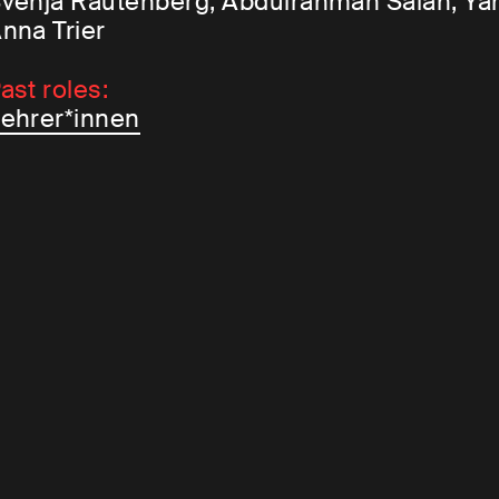
venja Rautenberg, Abdulrahman Salah, Yann
nna Trier
ast roles:
ehrer*innen