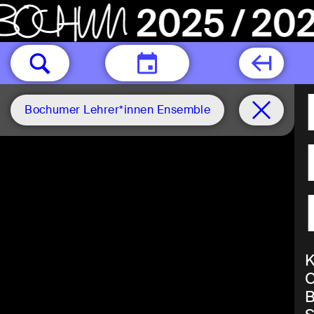
TODAY
Bochumer Lehrer*innen Ensemble
K
C
B