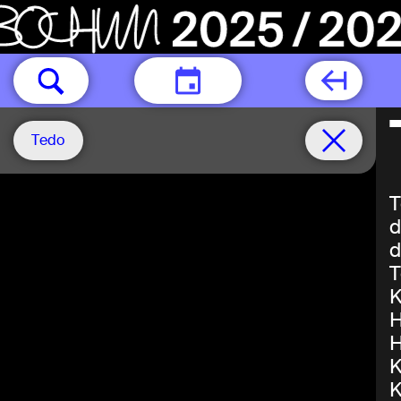
TODAY
Tedo
T
d
d
T
K
H
H
K
K