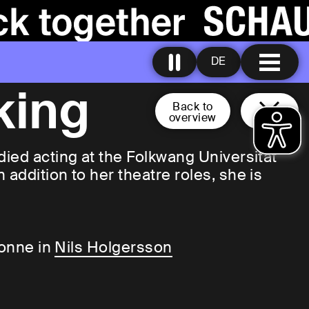
DE
king
Back to
overview
ied acting at the Folkwang Universität
addition to her theatre roles, she is
Sonne in
Nils Holgersson