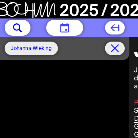
TODAY
Johanna Wieking
J
d
a
P
S
D
G
G