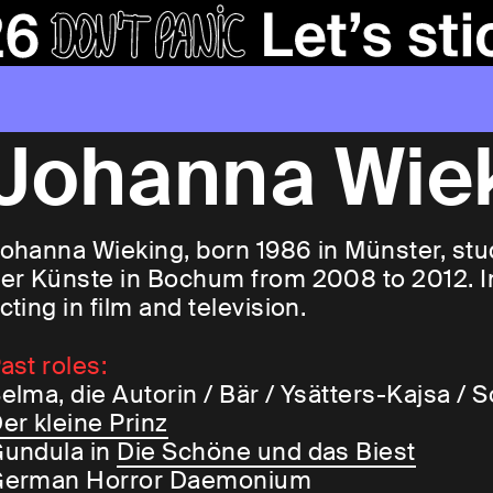
Johanna Wie
ohanna Wieking, born 1986 in Münster, stud
er Künste in Bochum from 2008 to 2012. In 
cting in film and television.
ast roles:
elma, die Autorin / Bär / Ysätters-Kajsa / 
er kleine Prinz
undula in
Die Schöne und das Biest
erman Horror Daemonium