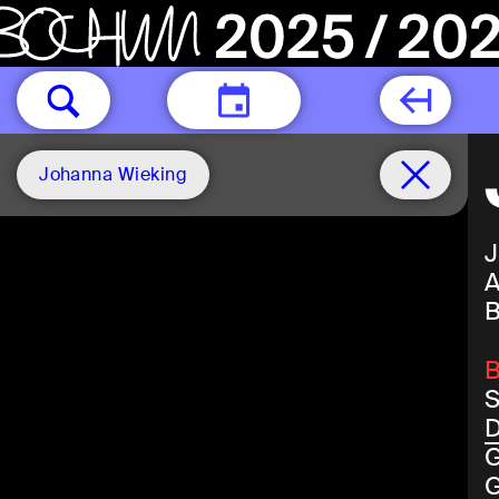
HEUTE
Johanna Wieking
J
A
B
B
S
D
G
G