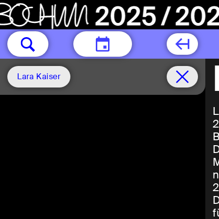
HEUTE
Lara Kaiser
L
2
B
D
M
n
2
D
f