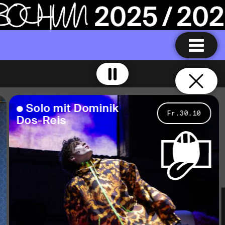
S
o
l
o
m
i
t
D
o
m
i
n
i
k
Fr.30.10
D
o
s
-
R
e
i
s