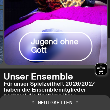
Jugend ohne
Gott
Unser Ensemble
Für unser Spielzeitheft 2026/2027
haben die Ensemblemitglieder
nochmal die Kostüme ihrer
Lieblingsrollen in Bochum
↑
NEUIGKEITEN
↑
angezogen. Fotograf Jörg