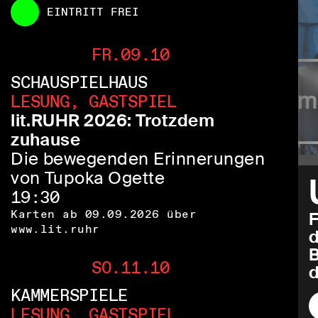
EINTRITT FREI
FR.09.10
SCHAUSPIELHAUS
LESUNG, GASTSPIEL
Same 
tserhöhung
lit.RUHR 2026: Trotzdem
zuhause
Die bewegenden Erinnerungen
von Tupoka Ogette
19:30
Karten ab 09.09.2026 über
F
www.lit.ruhr
d
SO.11.10
d
KAMMERSPIELE
LESUNG, GASTSPIEL