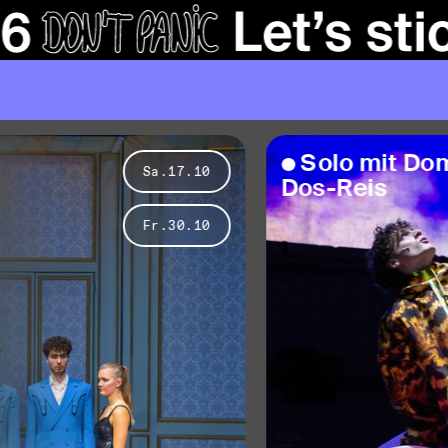
S
o
l
o
m
i
t
D
o
m
i
n
Sa.17.10
D
o
s
-
R
e
i
s
Fr.30.10