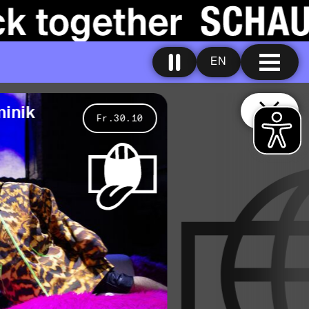
EN
i
k
Fr.30.10