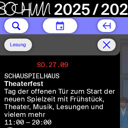
HEUTE
Lesung
Do.15.10
SO.27.09
Do.22.10
SCHAUSPIELHAUS
Theaterfest
Tag der offenen Tür zum Start der
neuen Spielzeit mit Frühstück,
Theater, Musik, Lesungen und
vielem mehr
11:00 — 20:00