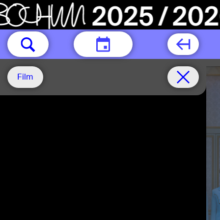
HEUTE
Film
Do.15.10
Do.22.10