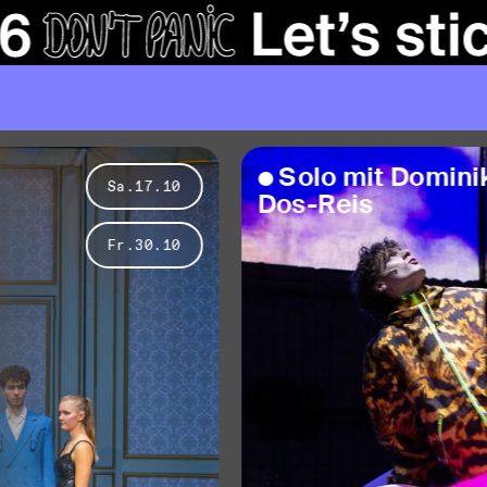
S
o
l
o
m
i
t
D
o
m
i
n
i
Sa.17.10
D
o
s
-
R
e
i
s
Fr.30.10