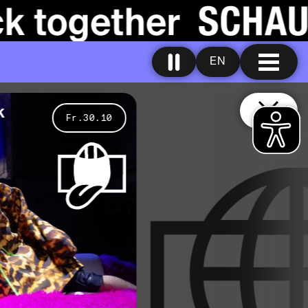
EN
k
Fr.30.10