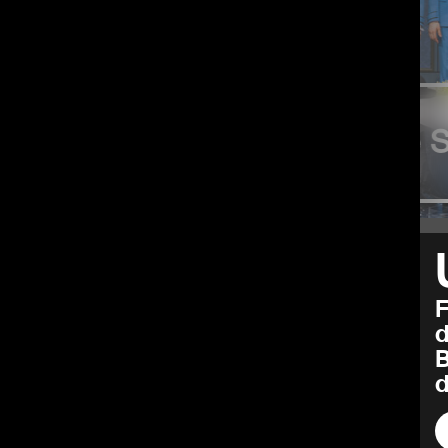
Same 
tserhöhung
F
d
d