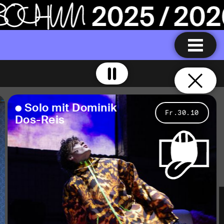
S
o
l
o
m
i
t
D
o
m
i
n
i
k
Fr.30.10
D
o
s
-
R
e
i
s