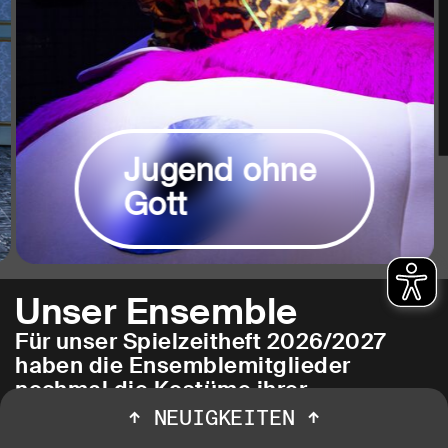
Jugend ohne
Gott
Unser Ensemble
Für unser Spielzeitheft 2026/2027
haben die Ensemblemitglieder
nochmal die Kostüme ihrer
Lieblingsrollen in Bochum
↑
NEUIGKEITEN
↑
angezogen. Fotograf Jörg