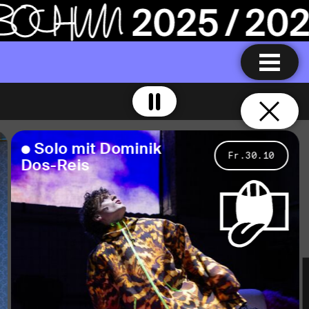
S
o
l
o
m
i
t
D
o
m
i
n
i
k
Fr.30.10
D
o
s
-
R
e
i
s