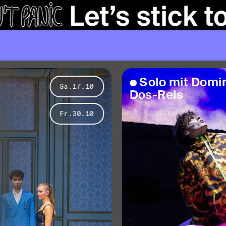
S
o
l
o
m
i
t
D
o
m
i
n
i
Sa.17.10
D
o
s
-
R
e
i
s
Fr.30.10