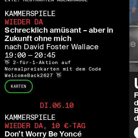
KAMMERSPIELE
WIEDER DA
Schrecklich amüsant – aber in
Zukunft ohne mich
Same 
tserhöhung
nach David Foster Wallace
19:00 — 20:45
👋 2-für-1-Aktion auf
Normalpreiskarten mit dem Code
WelcomeBack2627 👋
KARTEN
F
d
DI.06.10
KAMMERSPIELE
d
WIEDER DA, 10 €-TAG
Don’t Worry Be Yoncé