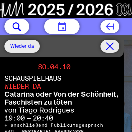
HEUTE
Wieder da
Do.15.10
SO.04.10
Do.22.10
SCHAUSPIELHAUS
WIEDER DA
Catarina oder Von der Schönheit,
Faschisten zu töten
von Tiago Rodrigues
19:00 — 20:40
+ anschließend Publikumsgespräch
EVTL. RESTKARTEN ABENDKASSE