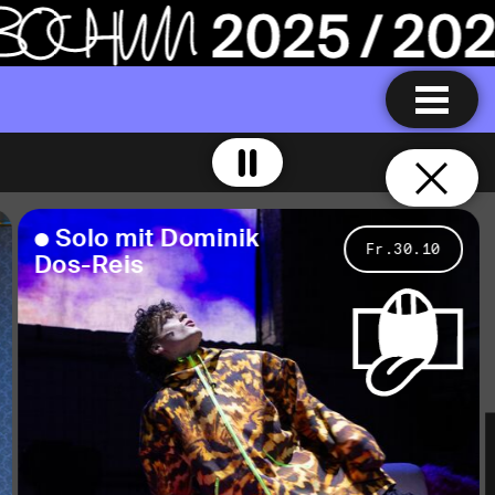
S
o
l
o
m
i
t
D
o
m
i
n
i
k
Fr.30.10
D
o
s
-
R
e
i
s