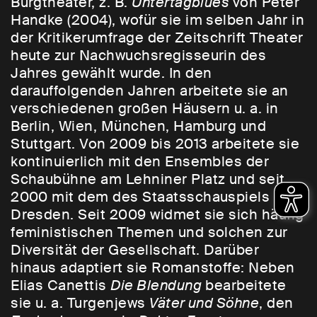
Burgtheater, z. B.
Untertagblues
von Peter
Handke (2004), wofür sie im selben Jahr in
der Kritikerumfrage der Zeitschrift Theater
heute zur Nachwuchsregisseurin des
Jahres gewählt wurde. In den
darauffolgenden Jahren arbeitete sie an
verschiedenen großen Häusern u. a. in
Berlin, Wien, München, Hamburg und
Stuttgart. Von 2009 bis 2013 arbeitete sie
kontinuierlich mit den Ensembles der
Schaubühne am Lehniner Platz und seit
2000 mit dem des Staatsschauspiels
Dresden. Seit 2009 widmet sie sich häufig
feministischen Themen und solchen zur
Diversität der Gesellschaft. Darüber
hinaus adaptiert sie Romanstoffe: Neben
Elias Canettis
Die Blendung
bearbeitete
sie u. a. Turgenjews
Väter und Söhne
, den