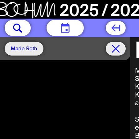
HEUTE
Marie Roth
M
S
K
K
a
S
e
B