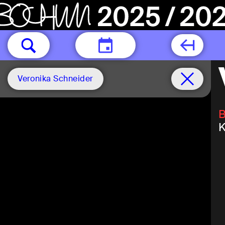
HEUTE
Veronika Schneider
B
K