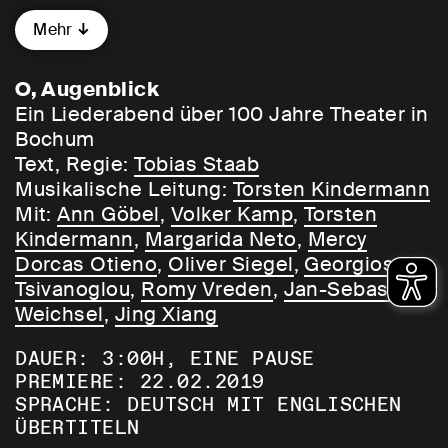
sind sie hin, die vergangenen 100 Jahre
Mehr
Theater in Bochum? Aus ausgegrabenen
Archivfundstücken, überlieferten
Gerüchten, lückenhaften Legenden,
O, Augenblick
vergessenen Ritualen und vielen alten und
Ein Liederabend über 100 Jahre Theater in
neuen Songs entsteht ein Liederabend,
Bochum
der die Unmöglichkeit feiert, das
Text, Regie:
Tobias Staab
Vergangene zurückzuholen. Eine
Musikalische Leitung:
Torsten Kindermann
Liebeserklärung an eine Kunst, die sich
Mit:
Ann Göbel
,
Volker Kamp
,
Torsten
nicht festhalten lässt.
Kindermann
,
Margarida Neto
,
Mercy
Dorcas Otieno
,
Oliver Siegel
,
Georgios
WIE ERZÄHLT MAN 100 JAHRE
Tsivanoglou
,
Romy Vreden
,
Jan-Sebastian
THEATERGESCHICHTE?
Weichsel
,
Jing Xiang
DAUER: 3:00H, EINE PAUSE
Tobias Staab: Das geht eigentlich nicht.
PREMIERE: 22.02.2019
Vor allem nicht für jemanden wie mich, der
SPRACHE: DEUTSCH MIT ENGLISCHEN
nicht aus Bochum kommt und diese
ÜBERTITELN
Geschichte nicht erlebt hat, genauso