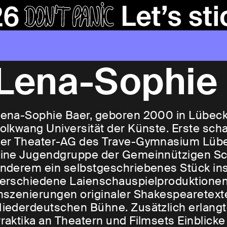
Lena-Sophie
ena-Sophie Baer, geboren 2000 in Lübeck, 
olkwang Universität der Künste. Erste sch
er Theater-AG des Trave-Gymnasium Lübec
ine Jugendgruppe der Gemeinnützigen Sch
nderem ein selbstgeschriebenes Stück ins
erschiedene Laienschauspielproduktionen
nszenierungen originaler Shakespearetex
iederdeutschen Bühne. Zusätzlich erlang
raktika an Theatern und Filmsets Einblicke