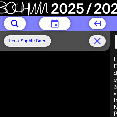
HEUTE
Lena-Sophie Baer
L
F
d
e
a
v
I
N
P