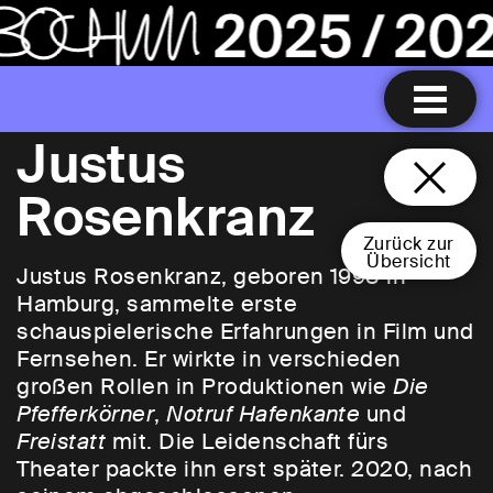
Justus
Rosenkranz
Zurück zur
Übersicht
Justus Rosenkranz, geboren 1998 in
Hamburg, sammelte erste
schauspielerische Erfahrungen in Film und
Fernsehen. Er wirkte in verschieden
großen Rollen in Produktionen wie
Die
Pfe
fferkörner
,
Notruf
Hafenkante
und
Freistatt
mit. Die Leidenschaft fürs
Theater packte ihn erst später. 2020, nach