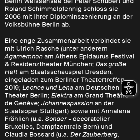
Berlin Weissensee bei Peter Schubert und
Roland Schimmelpfennig schloss sie
2006 mit ihrer Diplominszenierung an der
Volksbühne Berlin ab.
Eine enge Zusammenarbeit verbindet sie
mit Ulrich Rasche (unter anderem
Agamemnon
am Athens Epidaurus Festival
& Residenztheater München;
Das große
Heft
am Staatsschauspiel Dresden,
eingeladen zum Berliner Theatertreffen
2019;
Leonce und Lena
am Deutschen
Theater Berlin;
Elektra
am Grand Theâtre
de Genève;
Johannespassion
an der
Staatsoper Stuttgart) sowie mit Annalena
Fröhlich (u.a.
Sonder
- decoratelier
Bruxelles, Dampfzentrale Bern) und
Claudia Bossard (u.a.
Der Zauberberg
,