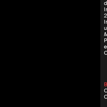
d
I
2
I
u
P
e
O
B
O
O