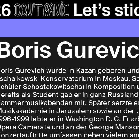
Boris Gurevi
oris Gurevich wurde in Kazan geboren un
schaikowski Konservatorium in Moskau. Se
chüler Schostakowitschs) in Komposition 
ereits als Student gab er in ganz Russland
ammermusikabenden mit. Später setzte er
usikakademie in Jerusalem sowie an der Un
996-1999 lebte er in Washington D. C. Er a
pera Camerata und an der George Manson U
onzertauftritte umfassen neben vielem an