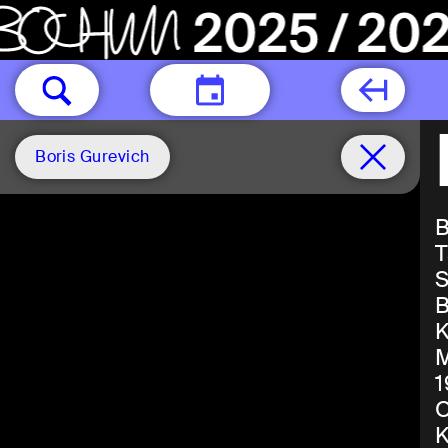
HEUTE
Boris Gurevich
B
T
S
B
K
M
1
O
K