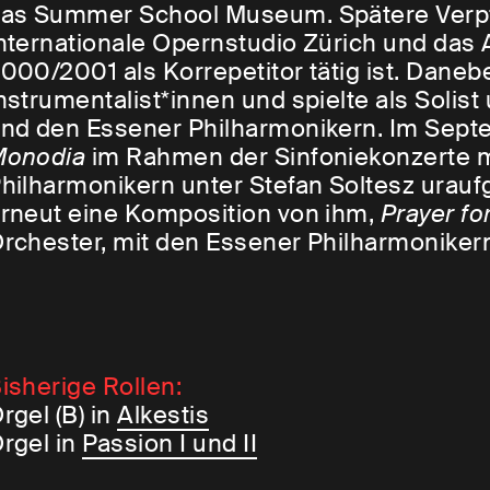
as Summer School Museum. Spätere Verpfl
nternationale Opernstudio Zürich und das A
000/2001 als Korrepetitor tätig ist. Dane
nstrumentalist*innen und spielte als Solis
nd den Essener Philharmonikern. Im Sep
Monodia
im Rahmen der Sinfoniekonzerte m
hilharmonikern unter Stefan Soltesz uraufg
rneut eine Komposition von ihm,
Prayer fo
rchester, mit den Essener Philharmoniker
isherige Rollen:
rgel (B) in
Alkestis
rgel in
Passion I und II