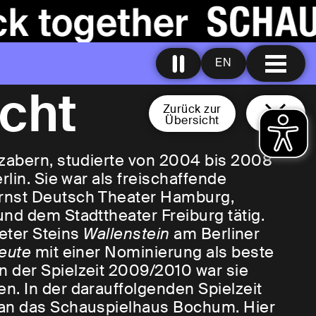
EN
echt
Zurück zur
Übersicht
gzabern, studierte von 2004 bis 2008
lin. Sie war als freischaffende
rnst Deutsch Theater Hamburg,
nd dem Stadttheater Freiburg tätig.
Peter Steins
Wallenstein
am Berliner
eute
mit einer Nominierung als beste
 der Spielzeit 2009/2010 war sie
. In der darauffolgenden Spielzeit
 an das Schauspielhaus Bochum. Hier