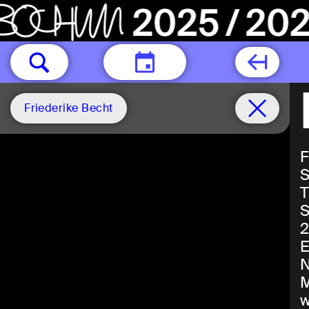
HEUTE
Friederike Becht
F
S
T
S
2
E
N
M
w