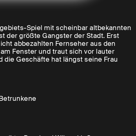
rgebiets-Spiel mit scheinbar altbekannten
st der größte Gangster der Stadt. Erst
 nicht abbezahlten Fernseher aus den
m Fenster und traut sich vor lauter
nd die Geschäfte hat längst seine Frau
eiert werden. Alle sind sie eingeladen,
r Pianist sitzt schon bereit. Das
 Betrunkene
chten Zeiten träumt und seine Tochter
n Taugenichts Mackie als Schwiegersohn
en gerüstet. Aber müssten die Gäste nicht
te Mackie, der unbedingt die
n die verfluchten hundert Menschen, mit