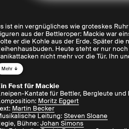
s ist ein vergnügliches wie groteskes Ruh
iguren aus der Bettleroper: Mackie war ein
olte er die Kohle aus der Erde. Später die
eihenhausbuden. Heute steht er nur noch a
anikattacken nicht mehr vor die Tür. Ihn u
olly im Griff.
Mehr
n der Kneipe des Viertels soll nun groß gef
in Fest für Mackie
ine Kneipenkantate soll es geben – sogar de
neipen-Kantate für Bettler, Bergleute und
hepaar Peachum, das von den guten schle
omposition:
Moritz Eggert
olly immer noch dafür hasst, ihnen diese
ext:
Martin Becker
eschert zu haben, ist für die Feierlichkeit
usikalische Leitung:
Steven Sloane
chon längst da sein? Wo ist der vermaledei
egie, Bühne:
Johan Simons
röffnungsansprache halten will? Wo bleibe