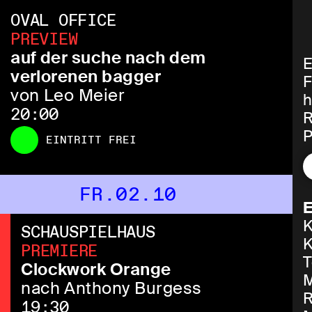
OVAL OFFICE
PREVIEW
auf der suche nach dem
E
verlorenen bagger
F
von Leo Meier
h
20:00
R
P
EINTRITT FREI
P
I
FR.02.10
E
e
K
E
SCHAUSPIELHAUS
K
P
PREMIERE
T
b
Clockwork Orange
M
s
nach Anthony Burgess
R
E
19:30