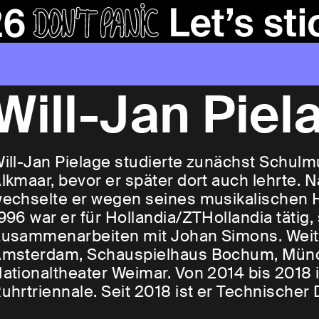
Will-Jan Piel
ill-Jan Pielage studierte zunächst Schul
lkmaar, bevor er später dort auch lehrte. 
echselte er wegen seines musikalischen H
996 war er für Hollandia/ZTHollandia tätig
usammenarbeiten mit Johan Simons. Weit
msterdam, Schauspielhaus Bochum, Mün
ationaltheater Weimar. Von 2014 bis 2018 i
uhrtriennale. Seit 2018 ist er Technische