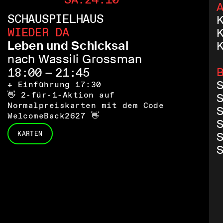
A
SCHAUSPIELHAUS
K
WIEDER DA
K
Leben und Schicksal
K
nach Wassili Grossman
18:00 — 21:45
B
S
+ Einführung 17:30
👋 2-für-1-Aktion auf
S
Normalpreiskarten mit dem Code
S
WelcomeBack2627 👋
S
KARTEN
S
S