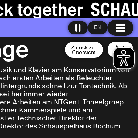
EN
age
Zurück zur
Übersicht
musik und Klavier am Konservatorium von
Nach ersten Arbeiten als Beleuchter
intergrunds schnell zur Tontechnik. Ab
, seither immer wieder
ere Arbeiten am NTGent, Toneelgroep
chner Kammerspiele und am
st er Technischer Direktor der
r Direktor des Schauspielhaus Bochum.