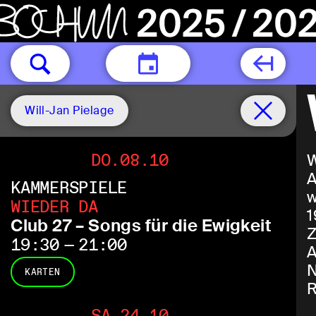
HEUTE
Will-Jan Pielage
DO.08.10
W
A
KAMMERSPIELE
w
WIEDER DA
1
Club 27 – Songs für die Ewigkeit
Z
19:30 — 21:00
A
N
KARTEN
R
SA.24.10