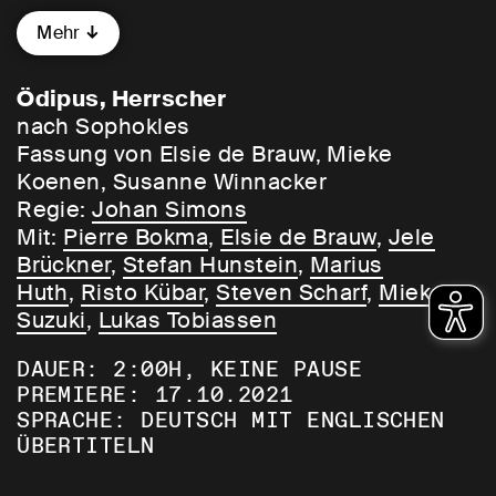
gibt er Ödipus nach dessen Geburt zum
Mehr
Sterben fort, der wird aber gerettet,
wächst bei Zieheltern auf, hört später,
dass dies nicht seine wirklichen Eltern
Ödipus, Herrscher
seien, macht sich auf, das Orakel zu
nach Sophokles
befragen, versteht aber die Weissagung
Fassung von Elsie de Brauw, Mieke
nicht, erschlägt auf dem Rückweg seinen
Koenen, Susanne Winnacker
Vater Laios als Unbekannten, zieht in
Regie:
Johan Simons
Theben ein, löst dort das Rätsel der
Mit:
Pierre Bokma
,
Elsie de Brauw
,
Jele
Sphinx, wird Herrscher und heiratet
Brückner
,
Stefan Hunstein
,
Marius
Jokaste, seine Mutter.
Huth
,
Risto Kübar
,
Steven Scharf
,
Mieko
Suzuki
,
Lukas Tobiassen
Das alles ist schon geschehen, wenn die
DAUER: 2:00H, KEINE PAUSE
Tragödie einsetzt, sie beschäftigt sich
PREMIERE: 17.10.2021
damit, diesen Inzest aufzuklären, ans
SPRACHE: DEUTSCH MIT ENGLISCHEN
Tageslicht zu holen, und endet damit, dass
ÜBERTITELN
Jokaste sich das Leben nimmt, Ödipus
sich die Augen aussticht und Theben