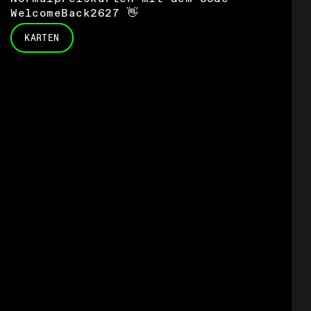
WelcomeBack2627 👋
KARTEN