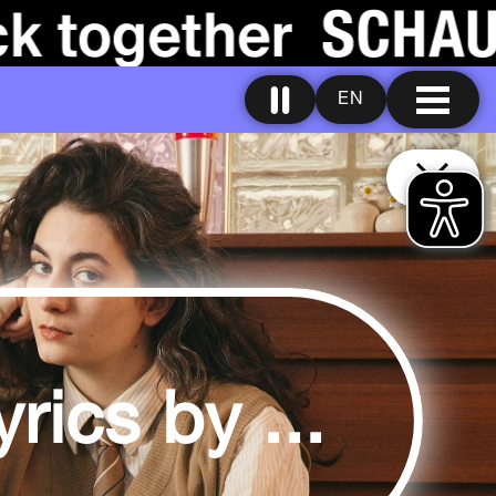
EN
rics by ...