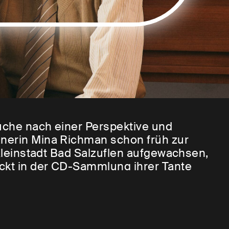
Suche nach einer Perspektive und
anerin Mina Richman schon früh zur
 Kleinstadt Bad Salzuflen aufgewachsen,
ckt in der CD-Sammlung ihrer Tante
a Simone. Von ihrem Vater „aus
 es einmal in einem
Zeit
-Interview
 Künstlerinnennamen beim berühmten Cher-