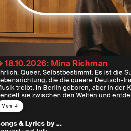
18.10.2026: Mina Richman
hrlich. Queer. Selbstbestimmt. Es ist die 
ebensrichtung, die die queere Deutsch-Ir
usik treibt. In Berlin geboren, aber in der
endelt sie zwischen den Welten und entde
chätze wie Joan As Police Woman und Nin
Mehr
ersehen“ zur Feministin erzogen – wie sie
ormulierte – bediente sie sich für ihren
ongs & Lyrics by ...
itat „Mom, I am a rich man“.