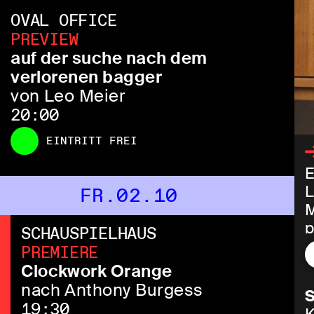
OVAL OFFICE
PREVIEW
auf der suche nach dem
verlorenen bagger
von Leo Meier
20:00
EINTRITT FREI
E
L
FR.02.10
M
p
SCHAUSPIELHAUS
S
PREMIERE
V
Clockwork Orange
f
nach Anthony Burgess
S
Z
19:30