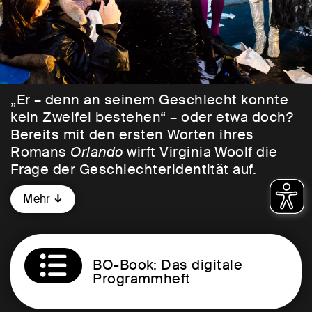
„Er – denn an seinem Geschlecht konnte
kein Zweifel bestehen“ – oder etwa doch?
Bereits mit den ersten Worten ihres
Romans
Orlando
wirft Virginia Woolf die
Frage der Geschlechteridentität auf.
Schon vor rund 100 Jahren trifft sie damit
Mehr
ins Herz einer zutiefst zeitgenössischen
Debatte, die heute mehr polarisiert denn
je. Doch statt die Frage abschließend zu
beantworten, spielt sie mit ihr. Die fiktive
BO-Book: Das digitale
Biografie erzählt die Lebensgeschichte
Programmheft
Orlandos von Beginn des 16. Jahrhunderts
bis in die Gegenwart des Jahres 1928, in