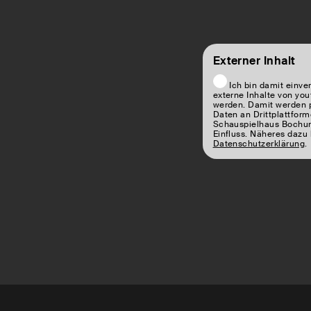
Externer Inhalt
Ich bin damit einve
externe Inhalte von you
werden. Damit werden
Daten an Drittplattform
Schauspielhaus Bochum
Einfluss. Näheres dazu 
Datenschutzerklärung
.