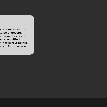
rstanden, dass mir
tu.be angezeigt
 personenbezogene
en übermittelt.
 hat darauf keinen
lesen Sie in unserer