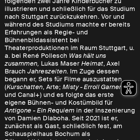
folgenden zwei Jahre Kinderbücher zu
illustrieren und schließlich für das Studium
nach Stuttgart zurückzukehren. Vor und
während des Studiums machte er bereits
Erfahrungen als Regie- und
Bühnenbildassistent bei
Theaterproduktionen im Raum Stuttgart, u.
a. bei René Pollesch
Was hält uns
zusammen,
Lukas Maser
Heimat
, Axel
Brauch
Jahreszeiten
. Im Zuge dessen
begann er, Sets für Filme auszustatten
(
Kurschatten
, Arte;
Misty - Erroll Garner
, SF1
und Canal+) und es folgte das erste
eigene Bühnen- und Kostümbild für
Antigone - Ein Requiem
in der Inszenierung
von Damien Dlaboha. Seit 2021 ist er,
zunächst als Gast, schließlich fest, am
Schauspielhaus Bochum als