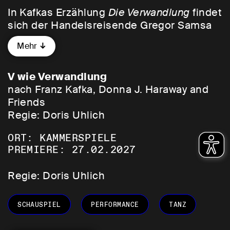
In Kafkas Erzählung
Die Verwandlung
findet
sich der Handelsreisende Gregor Samsa
eines Morgens zu einem „ungeheuren
Mehr
Ungeziefer“ verwandelt. Sein Rücken ist
panzerartig und hart, seine vielen dünnen
Beinchen sind ununterbrochen in
V wie Verwandlung
Bewegung und seine Stimme ist zu einer
nach Franz Kafka, Donna J. Haraway and
piepsigen, unverständlichen Tierstimme
Friends
geworden. Statt seinen beruflichen und
Regie: Doris Uhlich
familiären Verpflichtungen
ORT: KAMMERSPIELE
nachzukommen, ist er vollkommen
PREMIERE: 27.02.2027
unproduktiv. Das Zimmer, in dem er
notdürftig versorgt wird, wird erst zur
Regie: Doris Uhlich
Höhle, in der er haust, dann zum
Gefängnis, das er nicht mehr verlassen
darf, und schließlich zum Grab.
SCHAUSPIEL
PERFORMANCE
TANZ