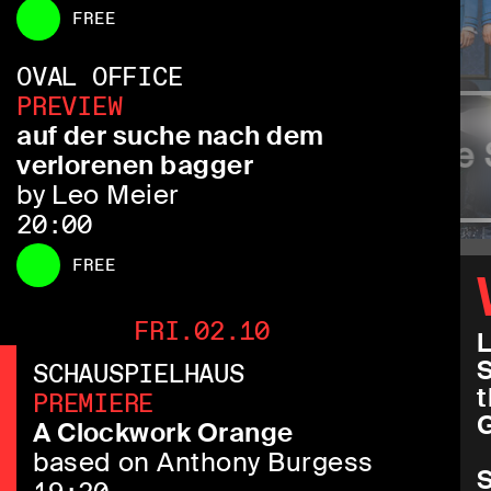
FREE
OVAL OFFICE
PREVIEW
auf der suche nach dem
f Asking
Same 
 for a
verlorenen bagger
by Leo Meier
20:00
FREE
FRI.02.10
L
S
SCHAUSPIELHAUS
t
PREMIERE
G
A Clockwork Orange
based on Anthony Burgess
S