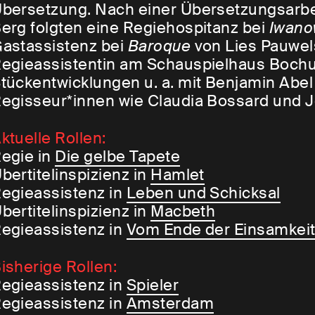
bersetzung. Nach einer Übersetzungsarbe
erg folgten eine Regiehospitanz bei
Iwan
astassistenz bei
Baroque
von Lies Pauwels.
egieassistentin am Schauspielhaus Bochu
tückentwicklungen u. a. mit Benjamin Abe
egisseur*innen wie Claudia Bossard und 
ktuelle Rollen:
egie in
Die gelbe Tapete
bertitelinspizienz in
Hamlet
egieassistenz in
Leben und Schicksal
bertitelinspizienz in
Macbeth
egieassistenz in
Vom Ende der Einsamkei
isherige Rollen:
egieassistenz in
Spieler
egieassistenz in
Amsterdam