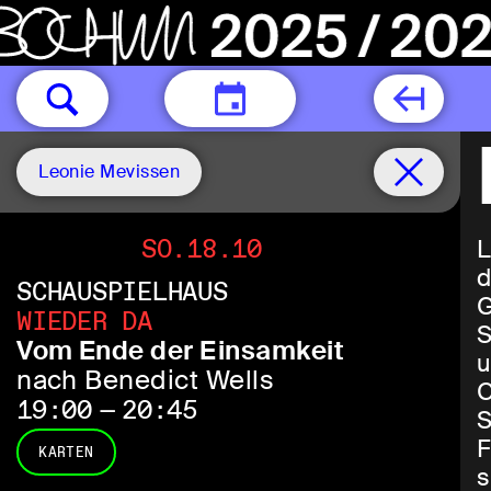
HEUTE
Leonie Mevissen
SO.18.10
L
d
SCHAUSPIELHAUS
G
WIEDER DA
S
Vom Ende der Einsamkeit
u
nach Benedict Wells
C
19:00 — 20:45
S
F
KARTEN
s