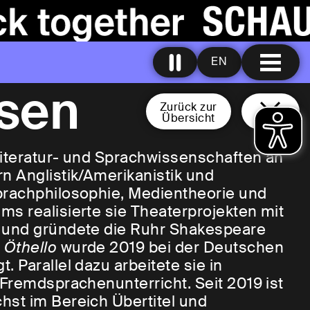
EN
sen
Zurück zur
Übersicht
Literatur- und Sprachwissenschaften an
n Anglistik/Amerikanistik und
prachphilosophie, Medientheorie und
s realisierte sie Theaterprojekten mit
n und gründete die Ruhr Shakespeare
g
Öthello
wurde 2019 bei der Deutschen
 Parallel dazu arbeitete sie in
 Fremdsprachenunterricht. Seit 2019 ist
hst im Bereich Übertitel und