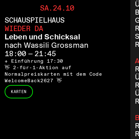
Ü
SA.24.10
B
SCHAUSPIELHAUS
G
WIEDER DA
R
S
Leben und Schicksal
R
nach Wassili Grossman
18:00 — 21:45
A
+ Einführung 17:30
👋 2-für-1-Aktion auf
R
Normalpreiskarten mit dem Code
Ü
WelcomeBack2627 👋
R
Ü
KARTEN
R
B
R
R