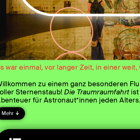
s war einmal, vor langer Zeit, in einer weit
illkommen zu einem ganz besonderen Flug 
oller Sternenstaub!
Die Traumraumfahrt
ist
benteuer für Astronaut*innen jeden Alters
Mehr
ir heben mit unserem Raumschiff ab in un
anz. Zwischen Miniraketen, funkelnden St
erschwimmen die Grenzen zwischen Traum 