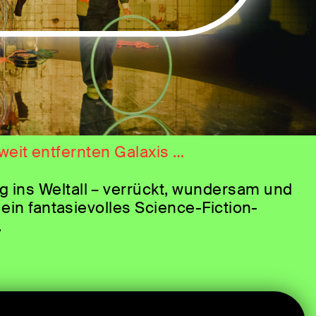
, weit entfernten Galaxis …
ins Weltall – verrückt, wundersam und
 ein fantasievolles Science-Fiction-
.
entdeckte Sphären voller Musik und
ernen und unendlichen Weiten
und Universum. Ein Musiktheater voller