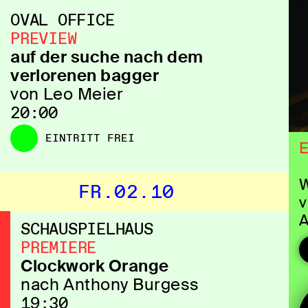
OVAL OFFICE
PREVIEW
auf der suche nach dem
verlorenen bagger
von Leo Meier
20:00
EINTRITT FREI
E
W
FR.02.10
v
A
SCHAUSPIELHAUS
PREMIERE
W
Clockwork Orange
T
nach Anthony Burgess
v
19:30