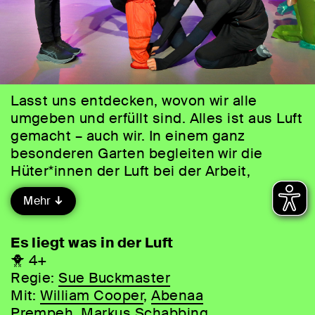
Lasst uns entdecken, wovon wir alle
umgeben und erfüllt sind. Alles ist aus Luft
gemacht – auch wir. In einem ganz
besonderen Garten begleiten wir die
Hüter*innen der Luft bei der Arbeit,
entdecken erstaunliche Wesen und
Mehr
Gewächse, tauchen mit ihnen hinein ins
Meer und steigen hinauf in die Lüfte. Atme
tief ein und lass dich von
Es liegt was in der Luft
atemberaubenden Objekten überraschen,
🐥 4+
durch die du Luft mit anderen Augen
Regie:
Sue Buckmaster
siehst.
Mit:
William Cooper
,
Abenaa
Prempeh
,
Markus Schabbing