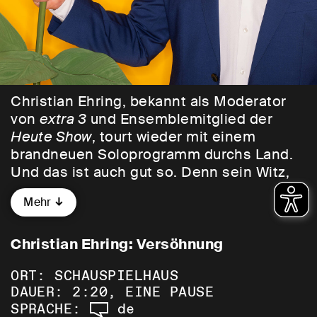
Christian Ehring, bekannt als Moderator
von
extra 3
und Ensemblemitglied der
Heute Show
, tourt wieder mit einem
brandneuen Soloprogramm durchs Land.
Und das ist auch gut so. Denn sein Witz,
seine Spontaneität und seine Empathie
Mehr
werden überall gebraucht. Vor allem hier,
vor allem jetzt.
Christian Ehring: Versöhnung
Das Land ist gespalten. Von Tag zu Tag
ORT: SCHAUSPIELHAUS
werden die Gräben tiefer, die Fronten
DAUER: 2:20, EINE PAUSE
härter und die Sitten rauer. Konflikte
SPRACHE:
de
eskalieren innerhalb von Sekunden. Wo es