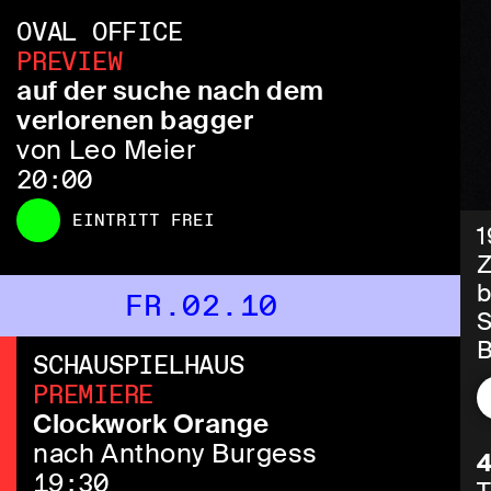
OVAL OFFICE
PREVIEW
auf der suche nach dem
verlorenen bagger
von Leo Meier
20:00
EINTRITT FREI
1
Z
b
FR.02.10
S
B
SCHAUSPIELHAUS
1
PREMIERE
g
Clockwork Orange
m
nach Anthony Burgess
n
19:30