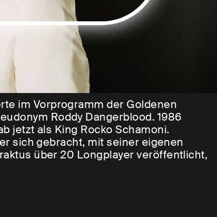
erte im Vorprogramm der Goldenen
pseudonym Roddy Dangerblood. 1986
ab jetzt als King Rocko Schamoni.
ter sich gebracht, mit seiner eigenen
raktus über 20 Longplayer veröffentlicht,
roduziert, den Golden Pudel Club
gleitet. Eine Quersumme seines
wird der „King“ – wie ihn nahe Freunde
um Besten geben. Begleitet wird er von