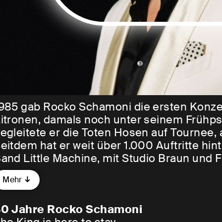
985 gab Rocko Schamoni die ersten Konz
itronen, damals noch unter seinem Früh
egleitete er die Toten Hosen auf Tournee, 
eitdem hat er weit über 1.000 Auftritte hin
and Little Machine, mit Studio Braun und F
0 Bücher geschrieben, 10 Theaterstücke p
Mehr
egründet und diverse weitere Projekte be
usikalischen und literarischen Schaffens 
40 Jahre Rocko Schamoni
ennen dürfen – auf dieser Jubiläumstour z