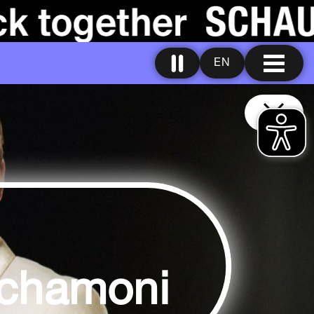
EN
chamoni