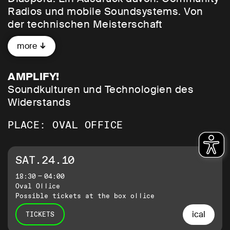
Radios und mobile Soundsystems. Von
der technischen Meisterschaft
handgefertigter Lautsprechertürme bis zur
more
sozialen Choreografie der Dancehalls: In
Live-Performances, Screenings,
Vorträgen, Talks und DJ-Sets feiert
AMPLIFY!
AMPLIFY! diese medientechnologischen
Soundkulturen und Technologien des
Experimente als künstlerische und
Widerstands
intellektuelle Säulen moderner
PLACE: OVAL OFFICE
Gesellschaften. Eine lustvolle
Verbindung basisdemokratischer
Gemeinschaftspraxis mit akademischer
SAT.24.10
Forschung und künstlerischer Exzellenz.
18:30 — 04:00
Oval Office
Initiiert von Cute Community Radio, in
Possible tickets at the box office
Kooperation mit Sound System
ical
TICKETS
Outernational (Goldsmiths University of