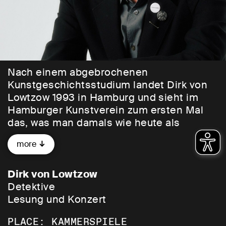
Nach einem abgebrochenen
Kunstgeschichtsstudium landet Dirk von
Lowtzow 1993 in Hamburg und sieht im
Hamburger Kunstverein zum ersten Mal
das, was man damals wie heute als
„Gegenwartskunst“ bezeichnete und in
more
Freiburg nicht existierte. Die Ausstellung
hieß
Backstage
(
den kannte ich bisher nur
aus Punkclubs
) und war als ein Schielen
Dirk von Lowtzow
hinter die Kulissen und gleichzeitig als
Detektive
Überblick über „Institutionskritik“ und
Lesung und Konzert
„Kontextkunst“ gedacht. Viele der
PLACE: KAMMERSPIELE
gezeigten Positionen korrespondierten