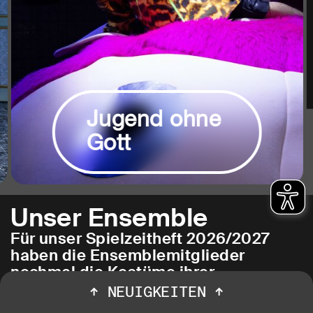
Jugend ohne
Gott
Unser Ensemble
Für unser Spielzeitheft 2026/2027
haben die Ensemblemitglieder
nochmal die Kostüme ihrer
Lieblingsrollen in Bochum
↑
NEUIGKEITEN
↑
angezogen. Fotograf Jörg