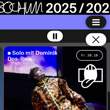
S
o
l
o
m
i
t
D
o
m
i
n
i
k
Fr.30.10
D
o
s
-
R
e
i
s