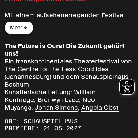
Mit einem aufsehenerregenden Festival
beenden wir die Spielzeit: Zwischen dem
Mehr
Ruhrgebiet und der südafrikanischen
Metropole Johannesburg – jeweils
geprägt von gewaltigen
The Future is Ours! Die Zukunft gehört
Transformationsprozessen – knüpfen wir
uns!
künstlerische Bande und organisieren die
Ein transkontinentales Theaterfestival von
Zirkulation und Verbindung von Ideen,
The Centre for the Less Good Idea
Energie, Wissen und Talent.
(Johannesburg) und dem Schauspielhaus
Bochum
Künstlerische Leitung: William
2016 gründeten William Kentridge,
Kentridge, Bronwyn Lace, Neo
weltweit gefeiert für sein Schaffen in Film,
Muyanga,
Johan Simons
,
Angela Obst
Theater, Oper und bildender Kunst, und
die bildende und Performance-Künstlerin
ORT: SCHAUSPIELHAUS
Bronwyn Lace im Stadtzentrum von
PREMIERE: 21.05.2027
Johannesburg das
Centre for the Less