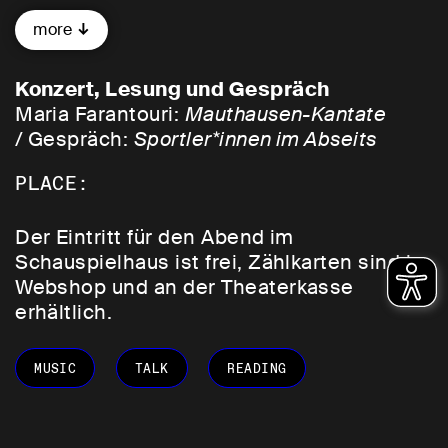
nach dem Ende des Zweiten Weltkriegs
more
über Krieg und Erinnerung, die Gefahren
von altem und neuem Faschismus sowie
Konzert, Lesung und Gespräch
die Herausforderungen für unsere
Maria Farantouri:
Mauthausen-Kantate
demokratische Zukunft nachzudenken. In
/
Gespräch:
Sportler*innen im Abseits
Zusammenarbeit mit dem Bochumer
Bündnis
Wir für Demokratie
schaffen
PLACE:
Diskussionsrunden, Lesungen, Konzerte
und begleitete Busfahrten zu historischen
Der Eintritt für den Abend im
Erinnerungsorten Raum für Reflexion und
Schauspielhaus ist frei, Zählkarten sind im
Begegnung.
Webshop und an der Theaterkasse
erhältlich.
MUSIC
TALK
READING
18:00
Maria Farantouri: Mauthausen-Kantate