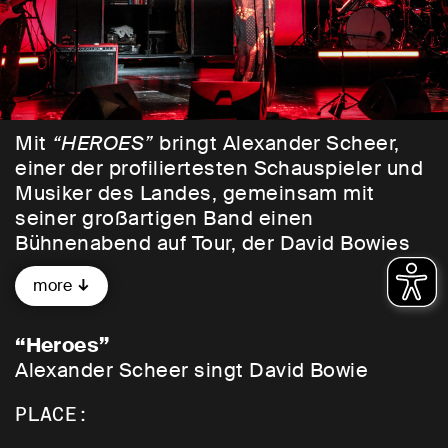
Mit
“HEROES”
bringt Alexander Scheer,
einer der profiliertesten Schauspieler und
Musiker des Landes, gemeinsam mit
seiner großartigen Band einen
Bühnenabend auf Tour, der David Bowies
musikalisches Werk mit einer grandiosen
more
Show neu beleuchtet. Dabei nähert sich
Scheer Bowies kreativer Welt auf
besondere Weise: nicht nur als reine
“Heroes”
Hommage, sondern auch als persönliche
Alexander Scheer singt David Bowie
Erfahrung, die Bowies Musik mit der für ihn
PLACE:
essenziell wichtigen Literatur verbindet.