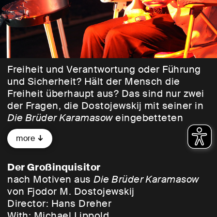
Freiheit und Verantwortung oder Führung
und Sicherheit? Hält der Mensch die
Freiheit überhaupt aus? Das sind nur zwei
der Fragen, die Dostojewskij mit seiner in
Die Brüder Karamasow
eingebetteten
Binnenerzählung
Der Großinquisitor
stellt.
more
Sie erzählt von der Rückkehr Jesu zur Zeit
der spanischen Inquisition, vom
Großinquisitor, der Jesus kurzerhand
Der Großinquisitor
einsperren lässt, und einem unsagbaren
nach Motiven aus
Die Brüder Karamasow
Kuss. Michael Lippold holt die Geschichte
von Fjodor M. Dostojewskij
als teuflischen Monolog ins Oval Office.
Director: Hans Dreher
With:
Michael Lippold