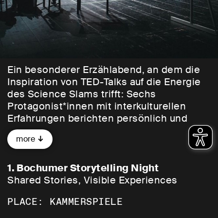
Ein besonderer Erzählabend, an dem die
Inspiration von TED-Talks auf die Energie
des Science Slams trifft: Sechs
Protagonist*innen mit interkulturellen
Erfahrungen berichten persönlich und
eindrucksvoll über Träume, Arbeit, Zukunft
more
und das Leben.
Moderation:
1. Bochumer Storytelling Night
Jamiro Vanta
Shared Stories, Visible Experiences
PLACE: KAMMERSPIELE
Speaker:
Muhammed Celik
(Internationaler