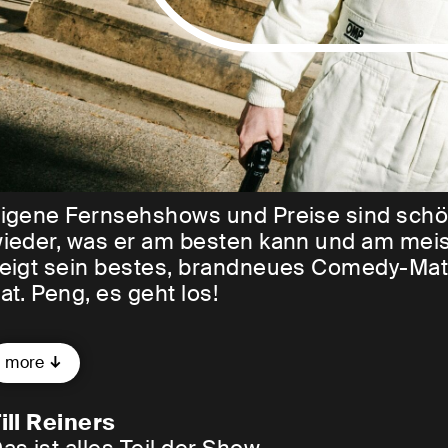
igene Fernsehshows und Preise sind schön 
ieder, was er am besten kann und am meis
eigt sein bestes, brandneues Comedy-Mater
at. Peng, es geht los!
ieses Mal weiß man vorher nicht, was ein
more
an es auch nicht. Sicher ist nur: Das ist al
rogramme gesehen hat, weiß: Es wird sehr
ill Reiners