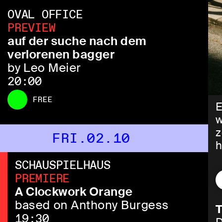
OVAL OFFICE
PREVIEW
auf der suche nach dem
verlorenen bagger
by Leo Meier
20:00
FREE
E
w
z
FRI.02.10
h
SCHAUSPIELHAUS
D
PREMIERE
m
A Clockwork Orange
P
based on Anthony Burgess
T
19:30