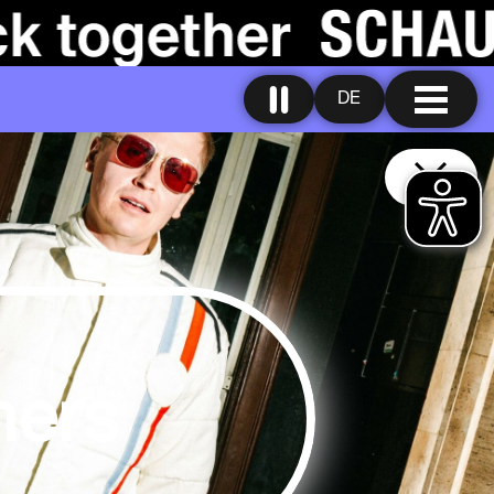
DE
ners