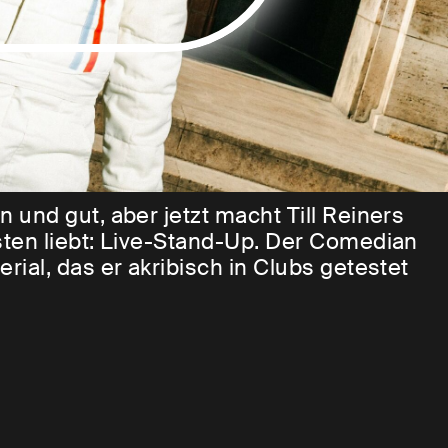
und gut, aber jetzt macht Till Reiners
ten liebt: Live-Stand-Up. Der Comedian
ial, das er akribisch in Clubs getestet
en erwartet. Und währenddessen weiß
les Teil der Show. Wer seine letzten fünf
 witzig.